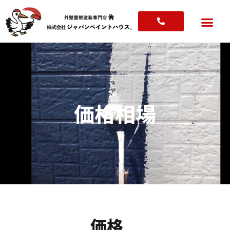
内
容
を
ス
キ
ッ
プ
価格相場
価格